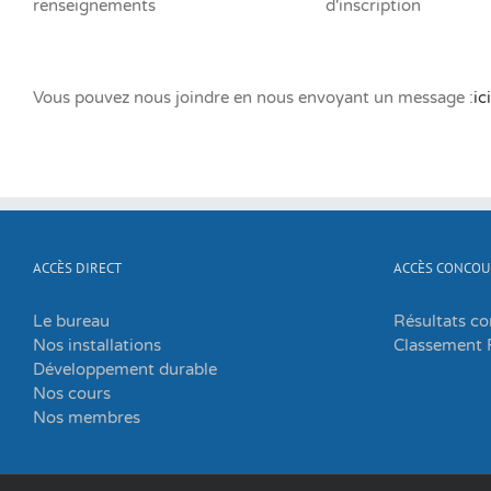
renseignements
d'inscription
Vous pouvez nous joindre en nous envoyant un message :
ici
ACCÈS DIRECT
ACCÈS CONCOU
Le bureau
Résultats c
Nos installations
Classement 
Développement durable
Nos cours
Nos membres