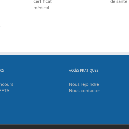
certificat
de santé
médical
.
RS
ACCÈS PRATIQUES
oncours
Nous rejoindre
FFTA
Nous contacter